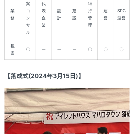
案
代
維
業
コ
表
設
建
持
運
SPC
務
ン
企
計
設
管
営
運営
サ
業
理
ル
担
〇
ー
ー
ー
〇
〇
〇
当
【落成式(2024年3月15日)】