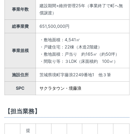
建設期間+維持管理25年（事業終了で町へ無
事業年数
償譲渡）
総事業費
651,500,000円
・敷地面積：4,541㎡
・戸建住宅：22棟（木造2階建）
事業規模
・敷地面積：戸当り 約165㎡（約50坪）
・間取り等：３LDK（床面積約 100㎡）
施設住所
茨城県境町字藤浪2249番地1 他３筆
SPC
サクラタウン・境藤浪
【担当業務】
提