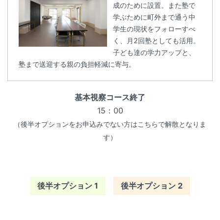
成のために設置。また塾で
学ぶために町外まで通う中
学生の現状をフォローすべ
く、月2回塾としても活用。
子ども達の学力アップと、
塾まで送迎する親の負担軽減に寄与。
基本視察コース終了
15：00
（後半オプションをお申込みでない方はこちらで解散となりま
す）
後半オプション 1
後半オプション 2