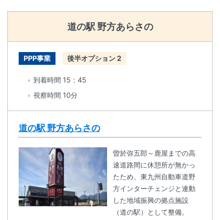
道の駅 野方あらさの
PPP事業
後半オプション 2
到着時間 15：45
視察時間 10分
道の駅 野方あらさの
曽於弥五郎～鹿屋までの高
速道路間に休憩所が無かっ
たため、東九州自動車道野
方インターチェンジと連動
した地域振興の拠点施設
（道の駅）として整備。