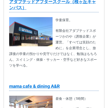
アダプテッドアフタースクール（桜ヶ丘キャ
ンパス）
学童保育。
有限会社アダプテッドスポ
ーツかのや（誘致企業）が
運営。「すべては笑顔のた
めに」を企業理念とし、放
課後の学童の預かりや見守りだけではなく、勉強はもちろ
ん、スイミング・体操・サッカー・空手など好きなスポー
ツを学べる。
mama cafe & dining A&R
昼食・休憩（1時間）