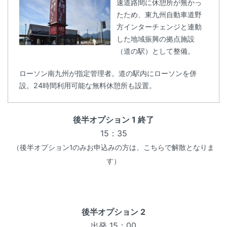
速道路間に休憩所が無かっ
たため、東九州自動車道野
方インターチェンジと連動
した地域振興の拠点施設
（道の駅）として整備。
ローソン南九州が指定管理者。道の駅内にローソンを併
設。24時間利用可能な無料休憩所も設置。
後半オプション 1 終了
15：35
（後半オプション1のみお申込みの方は、こちらで解散となりま
す）
後半オプション 2
出発 15：00