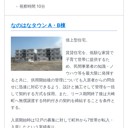
視察時間 10分
なのはなタウン A・B棟
借上型住宅。
賃貸住宅を、低額な家賃で
子育て世帯に提供するた
め、民間事業者の知識・ノ
ウハウ等を最大限に発揮す
ると共に、供用開始後の管理についても入居者からの問合
せに迅速に対応できるよう、設計と施工そして管理を一括
して契約する方式を採用。また、リース期間終了後は大崎
町へ無償譲渡する特約付きの契約を締結することを条件と
する。
入居開始時は12戸の募集に対して町外から7世帯が転入・
入居したという実績有り。